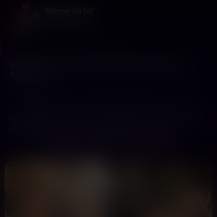
Salope au tel
Le sexe au bout du fil
Salope au tel
>
Haute-Garonne
>
Toulouse
Envie d’une femme vraiment coquine à Toulouse ?
Regarde ça
15
4
Dernière connexion il y a 2h20
profils
nouveaux ce mois
Notre plateforme élimine les intermédiaires : Salope Toulouse
disponible pour désir charnel immédiat et plaisir total.
Accédez sans délai aux femmes légères les plus recherchées
ENVIE DE COQUINE À TOULOUSE ?
de la Ville Rose. Fini les recherches vaines, les profils douteux.
Ici, chaque partenaire disponible est vérifiée, garantissant une
rencontre premium sans surprise.
Exigez la discrétion absolue et un service de haut niveau. Que
votre quête vous mène près du Pont Neuf pour une escapade
rapide ou dans un hôtel discret de la Haute-Garonne, nous