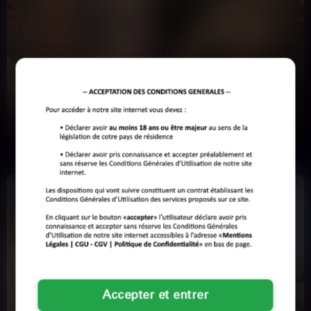
connectons vos envies aux réalités. Ne perdez plus une
seconde. Votre satisfaction est notre priorité. Agissez
maintenant.
Amélie
Léa
24 ans
29 ans
TOULOUSE
TOULOUSE
J'ai trop envie de baiser là, direct,
Salut, je m'appelle Léa, une
sans chichi. Ça fait trois jours que
Toulousaine pleine d'énergie qui
mon ex…
adore les nuits enflammées…
Accepter et entrer