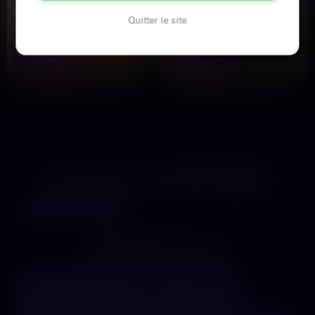
Quitter le site
Sandrine
Emma
42 ans
52 ans
TOULOUSE
TOULOUSE
Je dois avouer que j'ai des envies
J'ai besoin d'un mec pour une
torrides en ce moment. Et si on
soirée de folie ce soir. Pas de prise
brisait la glace ? À…
de tête, juste du…
LES AUTRES VILLES DE
HAUTE-GARONNE
Colomiers
Moissac
LES PRINCIPALES VILLES
Paris
Marseille
Lyon
Nice
Nantes
Montpellier
Strasbourg
Bordeaux
Lille