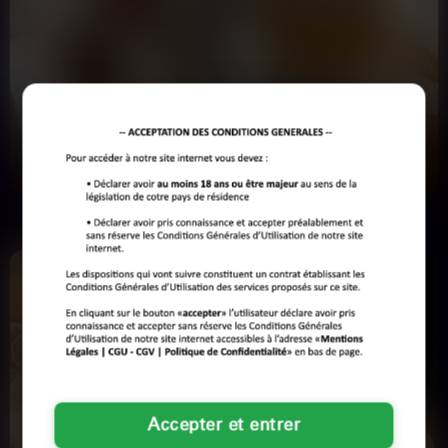
après une balade au Parc Paul Mistral, où l’anonymat est
garanti. Ne perdez plus une seconde. L’accès direct à
l’expérience que vous recherchez est à portée de clic. Exigez
le meilleur, obtenez-le sans attendre.
Audrey
Léna
35 ans
24 ans
GRENOBLE
GRENOBLE
Salut, célib depuis un an déjà ça me
Mes copines m'ont traînée ici pour
saoule grave j'en peux plus de me
partager un bon repas avec un mec.
toucher toute…
Au début j'étais…
Accepter et entrer