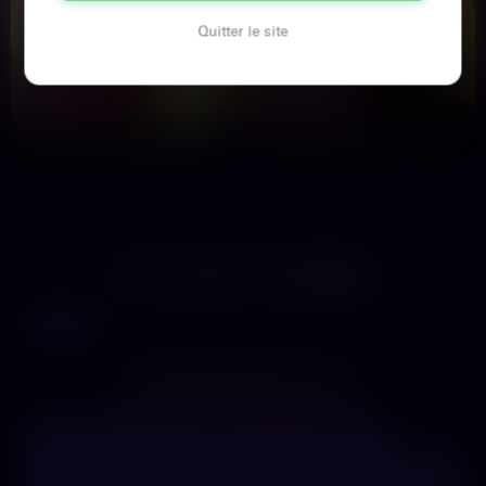
Quitter le site
Anaïs
Maëva
27 ans
26 ans
GRENOBLE
GRENOBLE
Une balade en ville et je brûle déjà
Je suis une petite nympho
d'envie. Je suis à Grenoble, au cœur
insatiable, entre 23 et 29 ans, en
du printemps et…
plein pic de chaleur…
LES AUTRES VILLES DE
ISÈRE
Poitiers
LES PRINCIPALES VILLES
Paris
Marseille
Lyon
Toulouse
Nice
Nantes
Montpellier
Strasbourg
Bordeaux
Lille