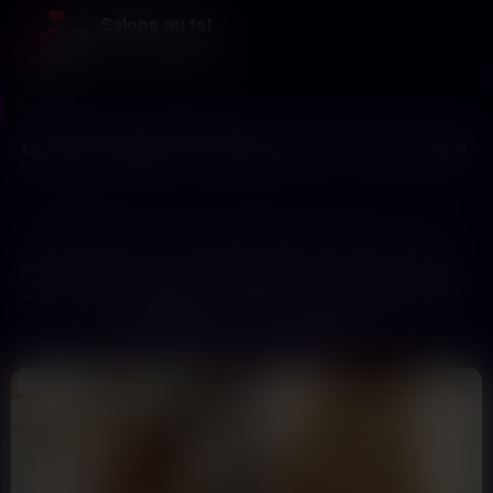
Salope au tel
Le sexe au bout du fil
Salope au tel
>
Isère
>
Grenoble
Les vraies salopes de Grenoble sont ici… tu te sens prêt
?
16
8
Dernière connexion il y a 13 min
profils
nouveaux ce mois
Salope Grenoble disponible MAINTENANT. Profil vérifié pour
une rencontre premium et totale sécurité. Votre désir charnel
trouve sa réponse immédiate. Accédez sans délai à des
LES PROFILS LES PLUS DIRECTS
femmes légères, prêtes à satisfaire toutes vos envies. La
discrétion absolue est notre engagement, votre plaisir total
notre priorité.
Oubliez les recherches vaines. Ici, chaque partenaire
disponible est sélectionnée pour un service de haut niveau.
Imaginez une rencontre discrète, loin des regards, peut-être