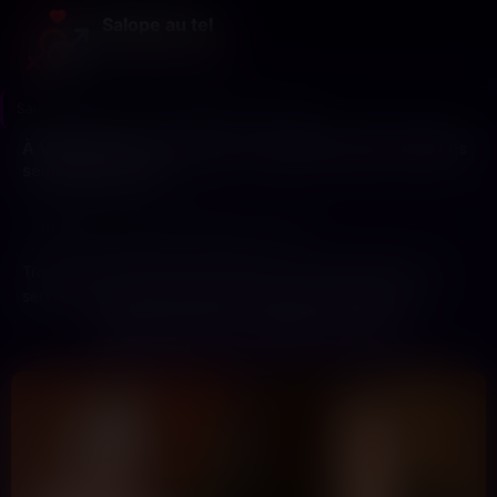
Salope au tel
Le sexe au bout du fil
Salope au tel
>
Rhône
>
Villefranche-sur-Saône
À Villefranche-sur-Saône, les salopes les plus chaudes
se montrent enfin
10
Dernière connexion il y a 1h05
profils
Trouvez une partenaire disponible de haut niveau pour un
service de haut niveau près du Parc des Expositions de
Villefranche-sur-Saône. Accès immédiat pour une rencontre
ENVIES FORTES, FEMMES LOCALES
premium. Votre désir charnel est notre priorité. Oubliez les
recherches vaines, accédez directement à des femmes
légères prêtes à satisfaire vos attentes. Chaque profil vérifié
garantit une expérience sans surprise. La discrétion absolue
est notre engagement, votre plaisir total notre objectif. Ne
perdez plus de temps, l’opportunité est là, concrète et
immédiate. Saisissez cette chance unique d’une rencontre