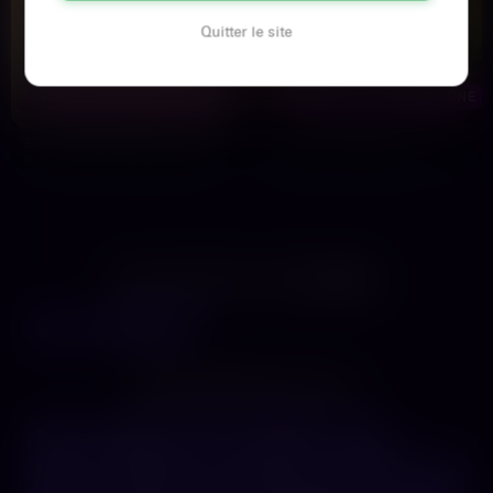
Quitter le site
Brigitte
Sandrine
58 ans
44 ans
VILLEFRANCHE-SUR-SAÔNE
VILLEFRANCHE-SUR-SAÔNE
Et si ce soir, au lieu de ces rendez-
Elle a 44 ans, elle habite à
vous chiants qui finissent en queue
Villefranche-sur-Saône, et ce week-
de poisson, je…
end elle en a plein le…
LES AUTRES VILLES DE
RHÔNE
Lyon
Villeurbanne
LES PRINCIPALES VILLES
Paris
Marseille
Lyon
Toulouse
Nice
Nantes
Montpellier
Strasbourg
Bordeaux
Lille