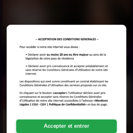
sans contrainte, où vos envies sont exaucées avec
professionnalisme et efficacité.
Danielle
Nathalie
63 ans
35 ans
VILLEFRANCHE-SUR-SAÔNE
VILLEFRANCHE-SUR-SAÔNE
Pas envie de mecs qui se prennent
Je suis graphiste freelance à
la tête ou qui cherchent une
Villefranche-sur-Saône, je passe
thérapie. pas envie de…
mes journées à créer des…
Accepter et entrer